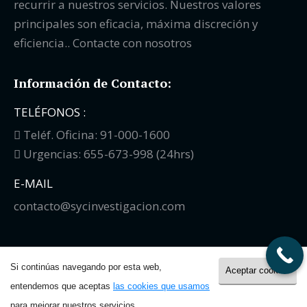
recurrir a nuestros servicios. Nuestros valores
principales son eficacia, máxima discreción y
eficiencia.. Contacte con nosotros
Información de Contacto:
TELÉFONOS :
Teléf. Oficina: 91-000-1600
Urgencias: 655-673-998 (24hrs)
E-MAIL
contacto@sycinvestigacion.com
Si continúas navegando por esta web,
Aceptar cookies
entendemos que aceptas
las cookies que usamos
©
S&C Investigación
2018. All rights reserved.
Aviso Legal
·
para mejorar nuestros servicios.