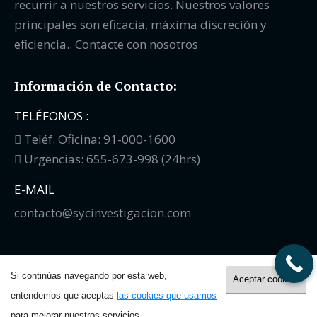
recurrir a nuestros servicios. Nuestros valores
principales son eficacia, máxima discreción y
eficiencia.. Contacte con nosotros
Información de Contacto:
TELÉFONOS :
Teléf. Oficina: 91-000-1600
Urgencias: 655-673-998 (24hrs)
E-MAIL
contacto@sycinvestigacion.com
Si continúas navegando por esta web,
Aceptar cookies
entendemos que aceptas
las cookies que usamos
©
S&C Investigación
2018. All rights reserved.
Aviso Legal
·
para mejorar nuestros servicios.